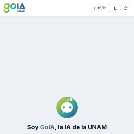
15/15
Soy
GoIA
, la IA de la UNAM